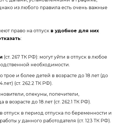
днако из любого правила есть очень важные
еют право на отпуск
в удобное для них
отказать
:
и
(ст. 267 ТК РФ): могут уйти в отпуск в любое
водственной необходимости.
кого трое и более детей в возрасте до 18 лет (до
т) (ст. 262.2 ТК РФ).
ыновители, опекуны, попечители,
возрасте до 18 лет (ст. 262.1 ТК РФ).
 в отпуск в период отпуска по беременности и
аботы у данного работодателя (ст. 123 ТК РФ).