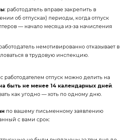
цы
: работодатель вправе закрепить в
нии об отпусках) периоды, когда отпуск
лтеров — начало месяца из-за начисления
 работодатель немотивированно отказывает в
аловаться в трудовую инспекцию.
ю с работодателем отпуск можно делить на
на быть не менее 14 календарных дней
.
ть как угодно — хоть по одному дню.
ан
по вашему письменному заявлению
анный с вами срок:
 отпускные не были выплачены за три дня до