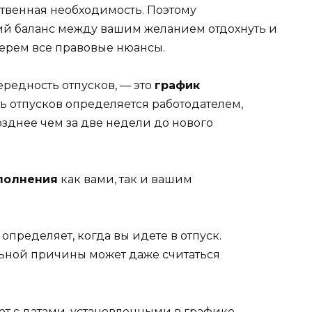
ственная необходимость. Поэтому
кий баланс между вашим желанием отдохнуть и
берем все правовые нюансы.
редность отпусков, — это
график
ь отпусков определяется работодателем,
озднее чем за две недели до нового
полнения
как вами, так и вашим
пределяет, когда вы идете в отпуск.
ьной причины может даже считаться
т с датами, установленными в графике,