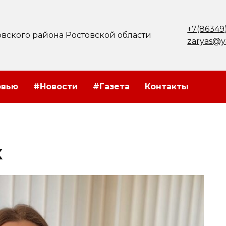
+7(86349
вского района Ростовской области
zaryas@y
рвью
#Новости
#Газета
Контакты
х