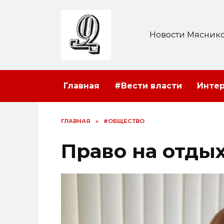
Перейти
к
содержанию
Новости Мяснико
Главная
#Вести власти
Инте
ГЛАВНАЯ
»
#ОБЩЕСТВО
Право на отды