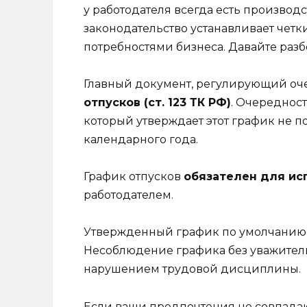
у работодателя всегда есть производ
законодательство устанавливает чет
потребностями бизнеса. Давайте раз
Главный документ, регулирующий оче
отпусков (ст. 123 ТК РФ)
. Очередност
который утверждает этот график не п
календарного года.
График отпусков
обязателен для ис
работодателем.
Утвержденный график по умолчанию о
Несоблюдение графика без уважител
нарушением трудовой дисциплины.
Если ваши предпочтения не совпадаю