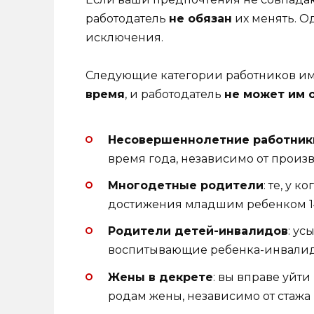
работодатель
не обязан
их менять. О
исключения.
Следующие категории работников им
время
, и работодатель
не может им 
Несовершеннолетние работник
время года, независимо от произ
Многодетные родители
: те, у 
достижения младшим ребенком 14 ле
Родители детей-инвалидов
: ус
воспитывающие ребенка-инвалида в 
Жены в декрете
: вы вправе уйти
родам жены, независимо от стажа р