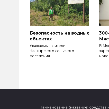
Безопасность на водных
300
объектах
Мяс
Уважаемые жители
В Мя
Чалтырского сельского
заре
поселения!
ново
Наименование (название) средства 