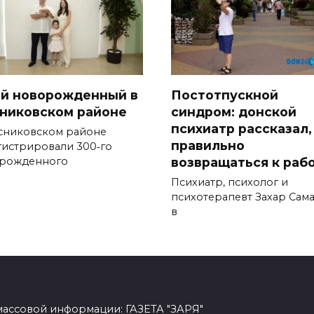
-й новорожденный в
Постотпускной
никовском районе
синдром: донской
психиатр рассказал,
сниковском районе
правильно
гистрировали 300‑го
возвращаться к раб
рожденного
Психиатр, психолог и
психотерапевт Захар Сам
в
массовой информации: ГАЗЕТА "ЗАРЯ"