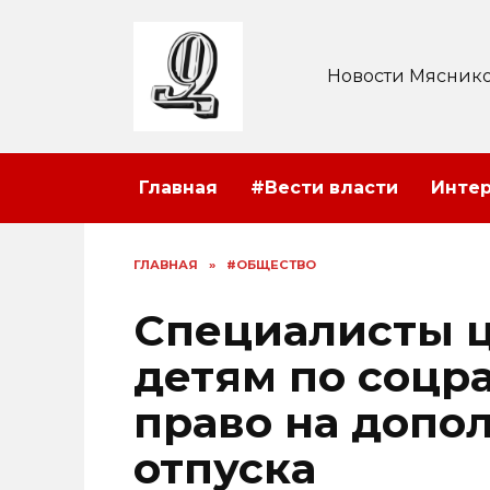
Перейти
к
содержанию
Новости Мяснико
Главная
#Вести власти
Инте
ГЛАВНАЯ
»
#ОБЩЕСТВО
Специалисты 
детям по соцр
право на допо
отпуска