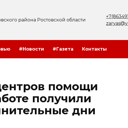
+7(86349
вского района Ростовской области
zaryas@y
рвью
#Новости
#Газета
Контакты
центров помощи
аботе получили
лнительные дни