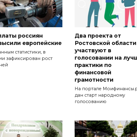
платы россиян
Два проекта от
высили европейские
Ростовской области
участвуют в
анным статистики, в
голосовании на луч
ии зафиксирован рост
практики по
ней
финансовой
грамотности
На портале Моифинансы.
дан старт народному
голосованию