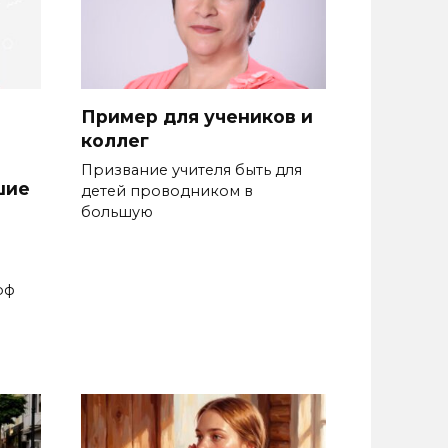
Пример для учеников и
коллег
Призвание учителя быть для
шие
де­тей проводником в
большую
рф