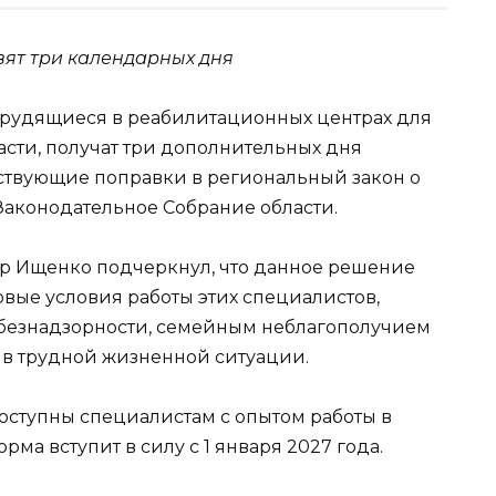
вят три календарных дня
трудящиеся в реабилитационных центрах для
сти, получат три дополнительных дня
тствующие поправки в региональный закон о
аконодательное Собрание области.
р Ищенко подчеркнул, что данное решение
овые условия работы этих специалистов,
безнадзорности, семейным неблагополучием
 в трудной жизненной ситуации.
оступны специалистам с опытом работы в
рма вступит в силу с 1 января 2027 года.