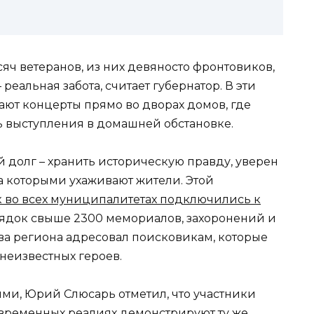
сяч ветеранов, из них девяносто фронтовиков,
реальная забота, считает губернатор. В эти
ют концерты прямо во дворах домов, где
ь выступления в домашней обстановке.
 долг – хранить историческую правду, уверен
 за которыми ухаживают жители. Этой
к во всех муниципалитетах подключились к
ядок свыше 2300 мемориалов, захоронений и
ава региона адресовал поисковикам, которые
неизвестных героев.
ми, Юрий Слюсарь отметил, что участники
временных реалиях демонстрируют ту же