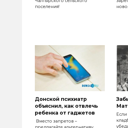
Чалтырского сельского
заре
поселения!
ново
Донской психиатр
Заб
объяснил, как отвлечь
Мат
ребенка от гаджетов
Если
клад
Вместо запретов –
убед
предлагайте альтернативу,