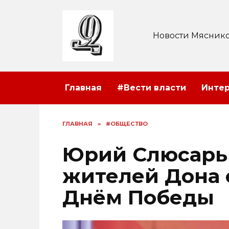
Перейти
к
содержанию
Новости Мяснико
Главная
#Вести власти
Инте
ГЛАВНАЯ
»
#ОБЩЕСТВО
Юрий Слюсарь
жителей Дона
Днём Победы