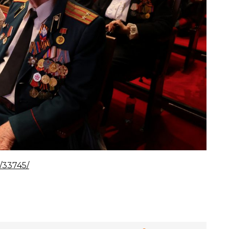
/33745/