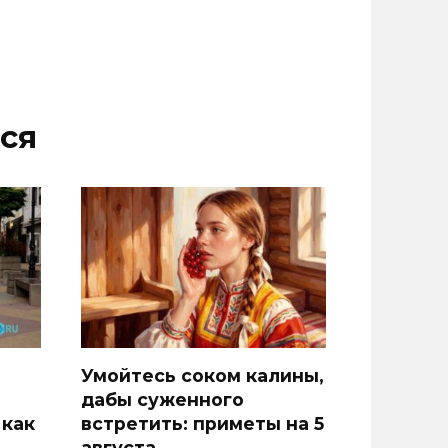
ся
Умойтесь соком калины,
дабы суженного
 как
встретить: приметы на 5
августа