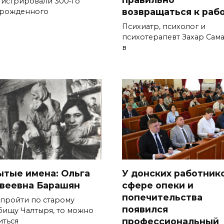
гистрировали 300‑го
возвращаться к раб
рожденного
Психиатр, психолог и
психотерапевт Захар Сам
в
ытые имена: Ольга
У донских работнико
веевна Барашян
сфере опеки и
попечительства
 пройти по старому
появился
бищу Чалтыря, то можно
профессиональный
иться