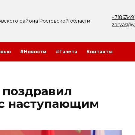
+7(86349
вского района Ростовской области
zaryas@y
рвью
#Новости
#Газета
Контакты
 поздравил
 с наступающим