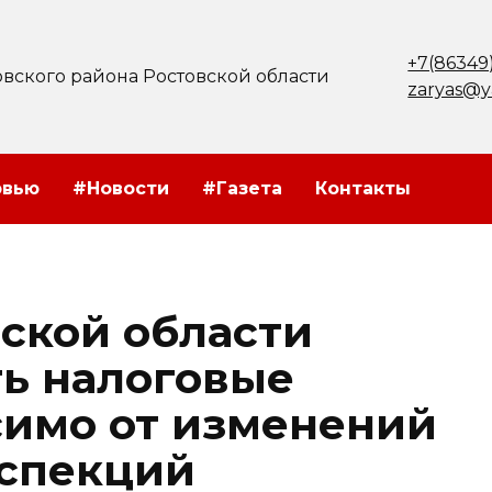
+7(86349
вского района Ростовской области
zaryas@y
рвью
#Новости
#Газета
Контакты
ской области
ть налоговые
симо от изменений
нспекций