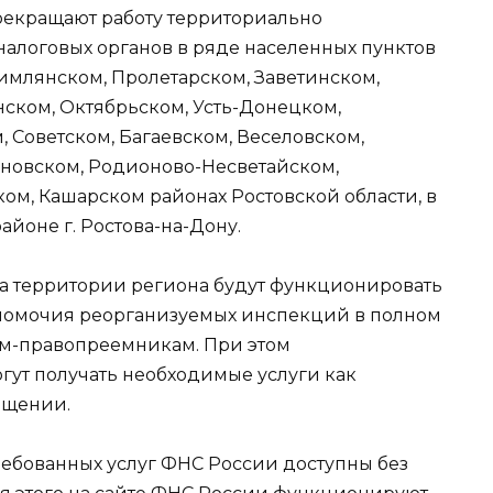
рекращают работу территориально
налоговых органов в ряде населенных пунктов
Цимлянском, Пролетарском, Заветинском,
ском, Октябрьском, Усть-Донецком,
 Советском, Багаевском, Веселовском,
новском, Родионово-Несветайском,
ом, Кашарском районах Ростовской области, в
йоне г. Ростова-на-Дону.
а территории региона будут функционировать
номочия реорганизуемых инспекций в полном
ам-правопреемникам. При этом
ут получать необходимые услуги как
ащении.
ебованных услуг ФНС России доступны без