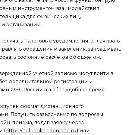
я этого на сайте ФНС России функционируют
сновным инструментом взаимодействия
тельщика для физических лиц,
и организаций.
получать налоговые уведомления, оплачивать
аправлять обращения и заявления, запрашивать
ровать состояние расчетов с бюджетом.
твержденной учетной записью могут войти в
без дополнительной регистрации и
ами ФНС России в любое удобное время.
оступен формат дистанционного
ми. Получить разъяснения по вопросам
айн-приема, подав заявку через
 (
https://helponline.donland.ru
) или