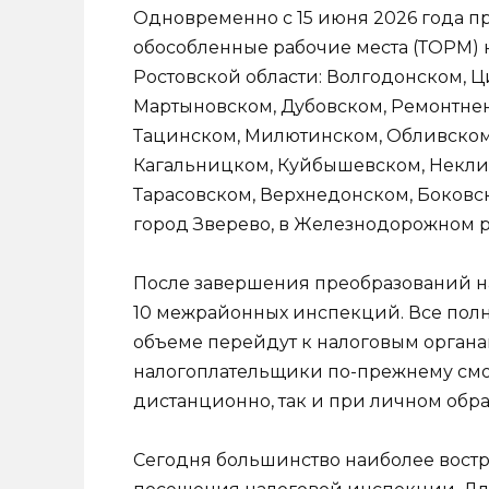
Одновременно с 15 июня 2026 года п
обособленные рабочие места (ТОРМ) 
Ростовской области: Волгодонском, 
Мартыновском, Дубовском, Ремонтнен
Тацинском, Милютинском, Обливском,
Кагальницком, Куйбышевском, Некли
Тарасовском, Верхнедонском, Боковск
город Зверево, в Железнодорожном ра
После завершения преобразований н
10 межрайонных инспекций. Все пол
объеме перейдут к налоговым орган
налогоплательщики по-прежнему смог
дистанционно, так и при личном обр
Сегодня большинство наиболее востр