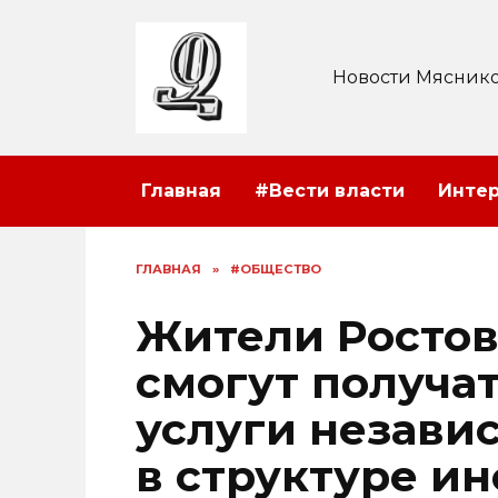
Перейти
к
содержанию
Новости Мяснико
Главная
#Вести власти
Инте
ГЛАВНАЯ
»
#ОБЩЕСТВО
Жители Ростов
смогут получа
услуги незави
в структуре и