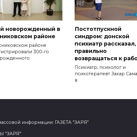
-й новорожденный в
Постотпускной
никовском районе
синдром: донской
психиатр рассказал,
сниковском районе
правильно
гистрировали 300‑го
возвращаться к раб
рожденного
Психиатр, психолог и
психотерапевт Захар Сам
в
массовой информации: ГАЗЕТА "ЗАРЯ"
Ы "ЗАРЯ"