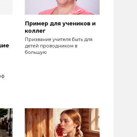
Пример для учеников и
коллег
Призвание учителя быть для
шие
де­тей проводником в
большую
рф