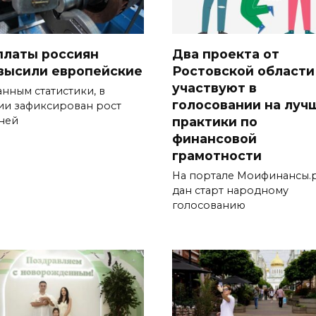
платы россиян
Два проекта от
высили европейские
Ростовской области
участвуют в
анным статистики, в
голосовании на луч
ии зафиксирован рост
практики по
ней
финансовой
грамотности
На портале Моифинансы.
дан старт народному
голосованию