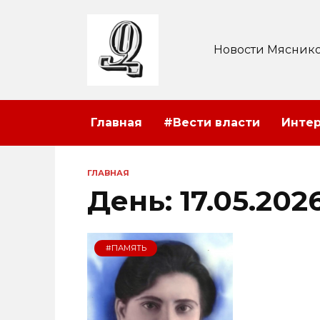
Перейти
к
содержанию
Новости Мяснико
Главная
#Вести власти
Инте
ГЛАВНАЯ
День:
17.05.202
#ПАМЯТЬ