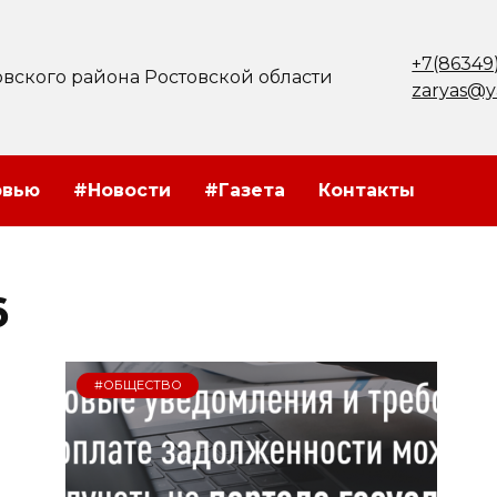
+7(86349
вского района Ростовской области
zaryas@y
рвью
#Новости
#Газета
Контакты
6
#ОБЩЕСТВО