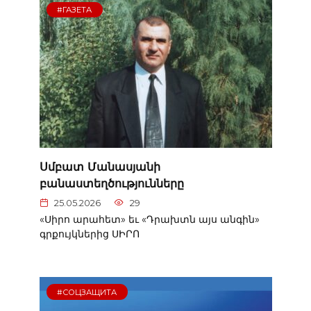
#ГАЗЕТА
Սմբատ Մանասյանի
բանաստեղծությունները
25.05.2026
29
«Սիրո արահետ» եւ «Դրախտն այս անգին»
գրքույկներից ՍԻՐՈ
#СОЦЗАЩИТА