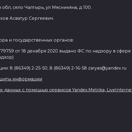
обл, село Чалтырь, ул Мясникяна, д 100.
хов Асватур Сергеевич.
ра и государственных органов:
9759 от 18 декабря 2020 выдано ФС по надзору в сфере
адзор)
: 8 (86349) 2-25-50, 8 (86349) 2-16-58 zaryas@yandex.ru
ащиты информации
данных с помощью сервисов Yandex.Metrika, LiveInternet,