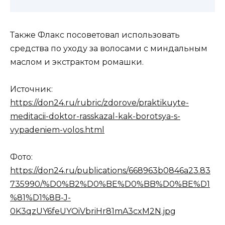
Также Флакс посоветовал использовать
средства по уходу за волосами с миндальным
маслом и экстрактом ромашки.
Источник:
https://don24.ru/rubric/zdorove/praktikuyte-
meditacii-doktor-rasskazal-kak-borotsya-s-
vypadeniem-volos.html
Фото:
https://don24.ru/publications/668963b0846a23.83
735990/%D0%B2%D0%BE%D0%BB%D0%BE%D1
%81%D1%8B-J-
0K3qzUY6feUYOiVbriHr81mA3cxM2N.jpg