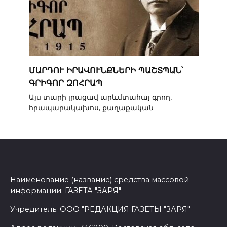
ՄԱՐԴՈՒ ԻՐԱՎՈՒՆՔՆԵՐԻ ՊԱՇՏՊԱՆ՝
ԳՐԻԳՈՐ ԶՈՀՐԱՊ
Այս տարի լրացավ արևմտահայ գրող,
հրապարակախոս, քաղաքական
Наименование (название) средства массовой
информации: ГАЗЕТА "ЗАРЯ"
Учредитель: ООО "РЕДАКЦИЯ ГАЗЕТЫ "ЗАРЯ"