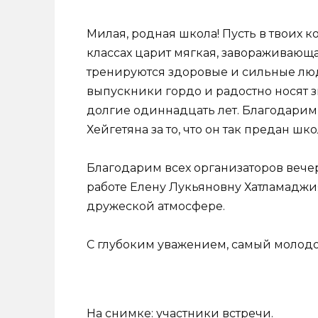
Милая, родная школа! Пусть в твоих к
классах царит мягкая, завораживающа
тренируются здоровые и сильные люди
выпускники гордо и радостно носят зв
долгие одиннадцать лет. Благодари
Хейгетяна за то, что он так предан шко
Благодарим всех организаторов вечер
работе Елену Лукьяновну Хатламаджия
дружеской атмосфере.
С глубоким уважением, самый молодо
На снимке: участники встречи.