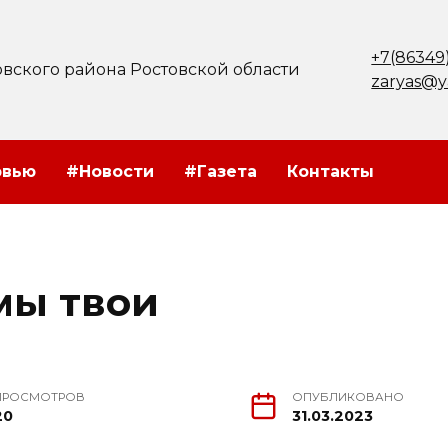
+7(86349
вского района Ростовской области
zaryas@y
рвью
#Новости
#Газета
Контакты
мы твои
ПРОСМОТРОВ
ОПУБЛИКОВАНО
20
31.03.2023