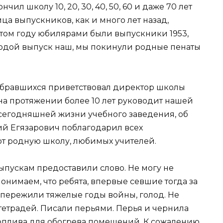
чил школу 10, 20, 30, 40, 50, 60 и даже 70 лет
ца выпускников, как и много лет назад,
этом году юбилярами были выпускники 1953,
молодой выпуск наш, мы покинули родные пенаты
обравшихся приветствовал директор школы
на протяжении более 10 лет руководит нашей
о сегодняшней жизни учебного заведения, об
ий Егязарович поблагодарил всех
ают родную школу, любимых учителей.
пускам предоставили слово. Не могу не
онимаем, что ребята, впервые севшие тогда за
и пережили тяжелые годы войны, голод. Не
 тетрадей. Писали перьями. Перья и чернила
 топлива для обогрева помещений. К сожалению,