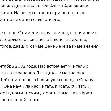
 только два выпускника: Азнив Аршаковна
джиян. На вечер встречи пришел только
иятно видеть и слышать его.
ое слово. От имени выпускников, окончивших
о добрых слов сказала о школе, искренне,
агогов, давших самые ценные и важные знания,
.
ябрь 2002 года. Нас встречает учитель с
рина Капреловна Даглдиян. Именно она
Действительно, в большую и светлую Страну,
 Она научила нас читать, писать, считать и
перед нами тысячи дорог и помогла выбрать
шел к своей цели.