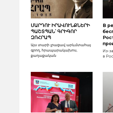
ՄԱՐԴՈՒ ԻՐԱՎՈՒՆՔՆԵՐԻ
В р
ՊԱՇՏՊԱՆ՝ ԳՐԻԳՈՐ
бес
ԶՈՀՐԱՊ
Рос
про
Այս տարի լրացավ արևմտահայ
գրող, հրապարակախոս,
Из-з
քաղաքական
в Ро