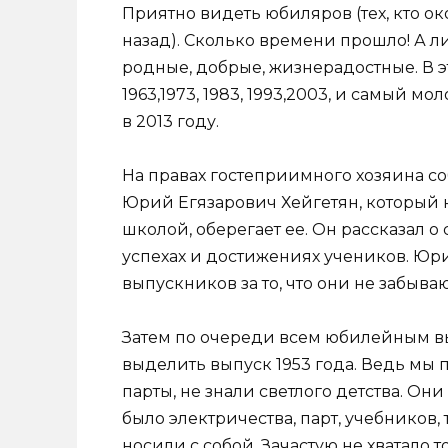
Приятно видеть юбиляров (тех, кто окон
назад). Сколько времени прошло! А ли
родные, добрые, жизнерадостные. В 
1963,1973, 1983, 1993,2003, и самый 
в 2013 году.
На правах гостеприимного хозяина с
Юрий Егязарович Хейгетян, который 
школой, оберегает ее. Он рассказал 
успехах и достижениях учеников. Юр
выпускников за то, что они не забыв
Затем по очереди всем юбилейным вы
выделить выпуск 1953 года. Ведь мы п
парты, не знали светлого детства. Он
было электричества, парт, учебников,
носили с собой. Зачастую не хватало