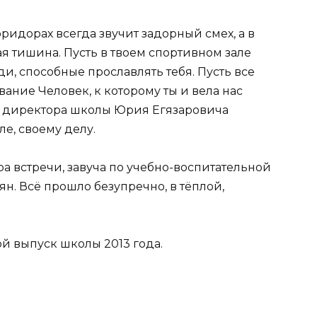
оридорах всегда звучит задорный смех, а в
я тишина. Пусть в твоем спортивном зале
, способные прославлять тебя. Пусть все
ание Человек, к которому ты и вела нас
м директора школы Юрия Егязаровича
ле, своему делу.
а встречи, завуча по учебно-воспитательной
н. Всё прошло безупречно, в тёплой,
й выпуск школы 2013 года.