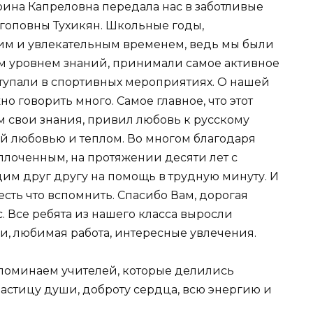
рина Капреловна передала нас в заботливые
Агоповны Тухикян. Школьные годы,
ким и увлекательным временем, ведь мы были
м уровнем знаний, принимали самое активное
ступали в спортивных мероприятиях. О нашей
 говорить много. Самое главное, что этот
м свои знания, привил любовь к русскому
оей любовью и теплом. Во многом благодаря
плоченным, на протяжении десяти лет с
м друг другу на помощь в трудную минуту. И
есть что вспомнить. Спасибо Вам, дорогая
ас. Все ребята из нашего класса выросли
, любимая работа, интересные увлечения.
поминаем учителей, которые делились
астицу души, доброту сердца, всю энергию и