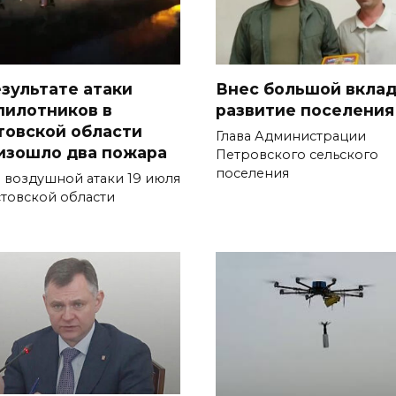
езультате атаки
Внес большой вклад
пилотников в
развитие поселения
товской области
Глава Админист­рации
изошло два пожара
Петровского сельского
поселе­ния
а воздушной атаки 19 июля
стовской области