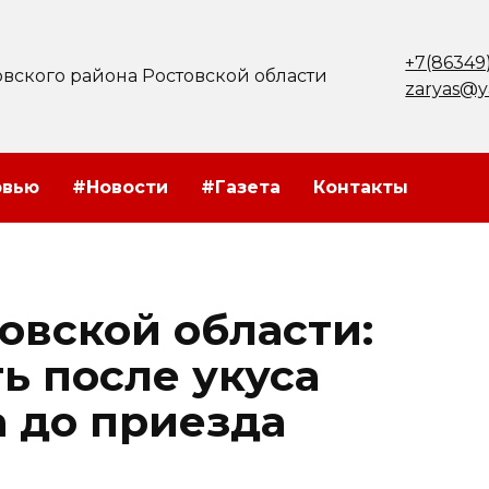
+7(86349
вского района Ростовской области
zaryas@y
рвью
#Новости
#Газета
Контакты
овской области:
ь после укуса
а до приезда