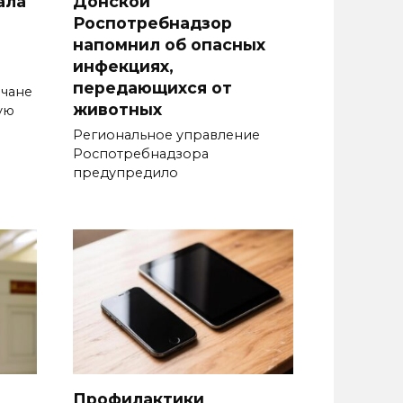
ала
Донской
Роспотребнадзор
напомнил об опасных
инфекциях,
передающихся от
нчане
животных
ую
Региональное управление
Роспотребнадзора
предупредило
Профилактики