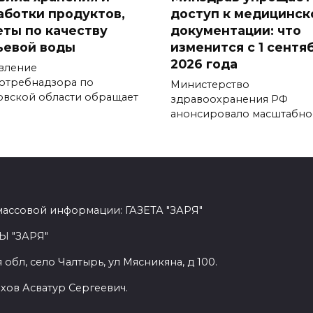
аботки продуктов,
доступ к медицинск
еты по качеству
документации: что
ьевой воды
изменится с 1 сентя
2026 года
вление
отребнадзора по
Министерство
овской области обращает
здравоохранения РФ
анонсировало масштабно
массовой информации: ГАЗЕТА "ЗАРЯ"
Ы "ЗАРЯ"
обл, село Чалтырь, ул Мясникяна, д 100.
хов Асватур Сергеевич.