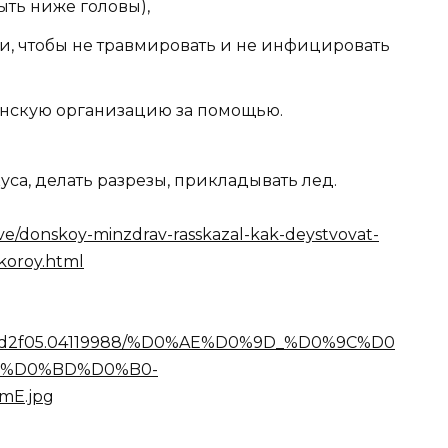
ть ниже головы),
ки, чтобы не травмировать и не инфицировать
инскую организацию за помощью.
уса, делать разрезы, прикладывать лед.
ove/donskoy-minzdrav-rasskazal-kak-deystvovat-
skoroy.html
73469d2f05.04119988/%D0%AE%D0%9D_%D0%9C%D0
8%D0%BD%D0%B0-
mE.jpg