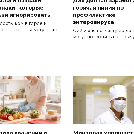
ологи назвали
Для дончан заработ
знаки, которые
горячая линия по
ьзя игнорировать
профилактике
энтеровируса
лость, ком в горле и
женность носа могут быть
С 27 июля по 7 августа до
могут позвонить на горяч
вила хранения и
Минздрав упрощает