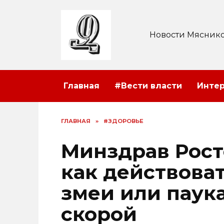
Перейти
к
содержанию
Новости Мяснико
Главная
#Вести власти
Инте
ГЛАВНАЯ
»
#ЗДОРОВЬЕ
Минздрав Рост
как действоват
змеи или паук
скорой