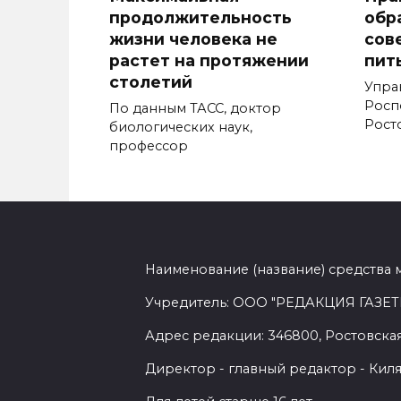
продолжительность
обр
жизни человека не
сов
растет на протяжении
пит
столетий
Упра
Росп
По данным ТАСС, доктор
Рост
биологических наук,
профессор
Наименование (название) средства 
Учредитель: ООО "РЕДАКЦИЯ ГАЗЕТ
Адрес редакции: 346800, Ростовская 
Директор - главный редактор - Киля