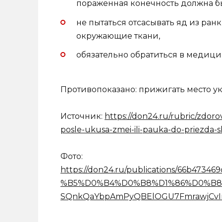
пораженная конечность должна бы
не пытаться отсасывать яд из ран
окружающие ткани,
обязательно обратиться в медиц
Противопоказано: прижигать место ук
Источник:
https://don24.ru/rubric/zdor
posle-ukusa-zmei-ili-pauka-do-priezda-
Фото:
https://don24.ru/publications/66b4
%B5%D0%B4%D0%B8%D1%86%D0%B
SQnkQaYbpAmPyQBElOGU7FmrawjCvI