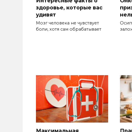
Интересные факты о
Онк
здоровье, которые вас
при
удивят
нел
Мозг человека не чувствует
Осип
боли, хотя сам обрабатывает
зало
Максимальная
Пра