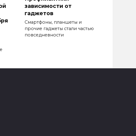
ой
зависимости от
гаджетов
бря
Смартфоны, планшеты и
прочие гаджеты стали частью
повседнев­ности
е