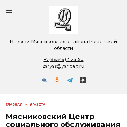
Перейти
к
содержанию
Новости Мясниковского района Ростовской
области
+7(86349)2-25-50
zaryas@yandex.ru
ГЛАВНАЯ
»
#ГАЗЕТА
Мясников­ский Центр
социального обслужива­ния