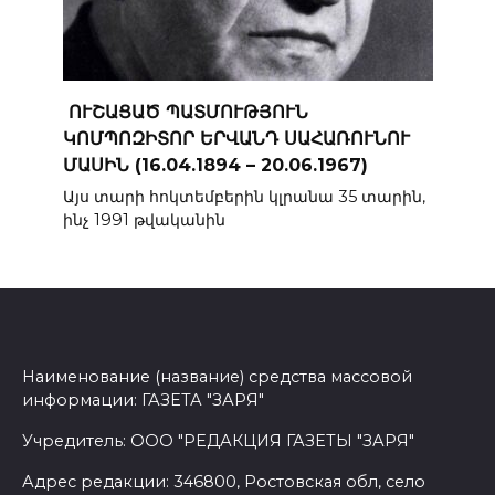
ՈՒՇԱՑԱԾ ՊԱՏՄՈՒԹՅՈՒՆ
ԿՈՄՊՈԶԻՏՈՐ ԵՐՎԱՆԴ ՍԱՀԱՌՈՒՆՈՒ
ՄԱՍԻՆ (16.04.1894 – 20.06.1967)
Այս տարի հոկտեմբերին կլրանա 35 տարին,
ինչ 1991 թվականին
Наименование (название) средства массовой
информации: ГАЗЕТА "ЗАРЯ"
Учредитель: ООО "РЕДАКЦИЯ ГАЗЕТЫ "ЗАРЯ"
Адрес редакции: 346800, Ростовская обл, село