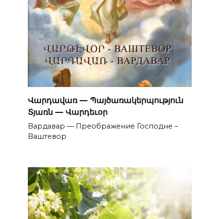
Վարդավառ — Պայծառակերպություն
Տյառն — Վարդեւօր
Вардавар — Преображение Господне –
Ваштевор