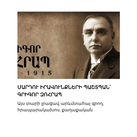
ՄԱՐԴՈՒ ԻՐԱՎՈՒՆՔՆԵՐԻ ՊԱՇՏՊԱՆ՝
ԳՐԻԳՈՐ ԶՈՀՐԱՊ
Այս տարի լրացավ արևմտահայ գրող,
հրապարակախոս, քաղաքական