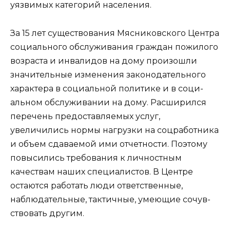
уязвимых ка­тегорий населения.
За 15 лет существования Мясников­ского Центра
социального обслужива­ния граждан пожилого
возраста и ин­валидов на дому произошли
значитель­ные изменения законодательного
харак­тера в социальной политике и в соци­
альном обслуживании на дому. Расши­рился
перечень предоставляемых услуг,
увеличились нормы нагрузки на соцработника
и объем сдаваемой ими от­четности. Поэтому
повысились требо­вания к личностным
качествам наших специалистов. В Центре
остаются ра­ботать люди ответственные,
наблюда­тельные, тактичные, умеющие сочув­
ствовать другим.