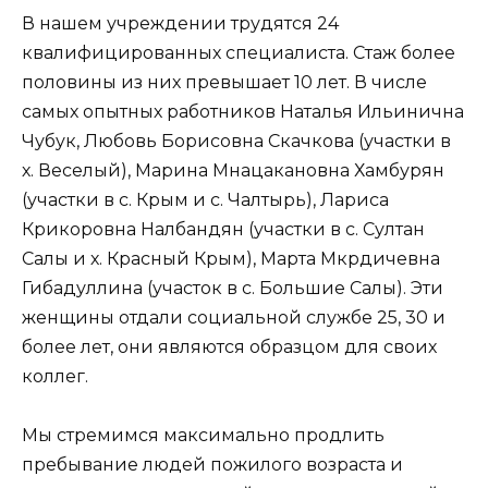
В нашем учреждении трудятся 24
квалифицированных специалиста. Стаж более
половины из них превышает 10 лет. В числе
самых опытных работни­ков Наталья Ильинична
Чубук, Любовь Борисовна Скачкова (участки в
х. Ве­селый), Марина Мнацакановна Хамбурян
(участки в с. Крым и с. Чалтырь), Лариса
Крикоровна Налбандян (участ­ки в с. Султан
Салы и х. Красный Крым), Марта Мкрдичевна
Гибадуллина (участок в с. Большие Салы). Эти
женщины отдали социальной службе 25, 30 и
более лет, они являются образцом для своих
коллег.
Мы стремимся максимально про­длить
пребывание людей пожилого воз­раста и