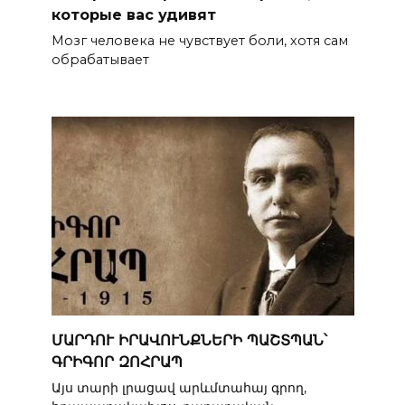
которые вас удивят
Мозг человека не чувствует боли, хотя сам
обрабатывает
ՄԱՐԴՈՒ ԻՐԱՎՈՒՆՔՆԵՐԻ ՊԱՇՏՊԱՆ՝
ԳՐԻԳՈՐ ԶՈՀՐԱՊ
Այս տարի լրացավ արևմտահայ գրող,