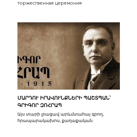
торжественная церемония
ՄԱՐԴՈՒ ԻՐԱՎՈՒՆՔՆԵՐԻ ՊԱՇՏՊԱՆ՝
ԳՐԻԳՈՐ ԶՈՀՐԱՊ
Այս տարի լրացավ արևմտահայ գրող,
հրապարակախոս, քաղաքական