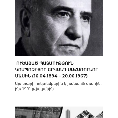
ՈՒՇԱՑԱԾ ՊԱՏՄՈՒԹՅՈՒՆ
ԿՈՄՊՈԶԻՏՈՐ ԵՐՎԱՆԴ ՍԱՀԱՌՈՒՆՈՒ
ՄԱՍԻՆ (16.04.1894 – 20.06.1967)
Այս տարի հոկտեմբերին կլրանա 35 տարին,
ինչ 1991 թվականին