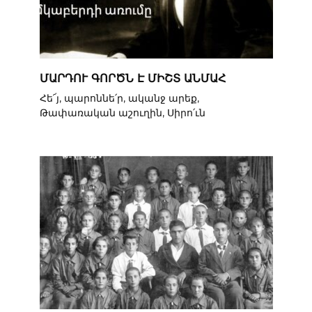
ՄԱՐԴՈՒ ԳՈՐԾՆ Է ՄԻՇՏ ԱՆՄԱՀ
Հե՜յ, պարոննե՛ր, ականջ արեք,
Թափառական աշուղին, Սիրո՛ւն