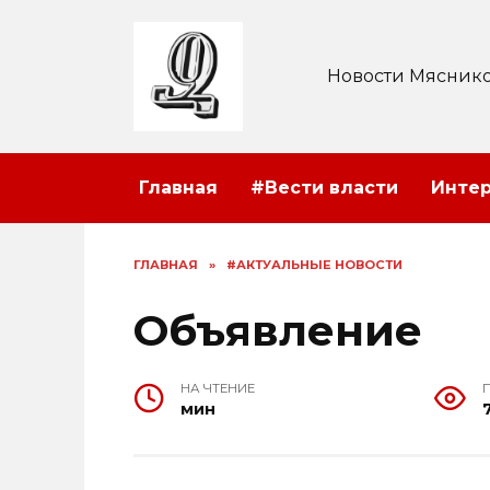
Перейти
к
содержанию
Новости Мяснико
Главная
#Вести власти
Инте
ГЛАВНАЯ
»
#АКТУАЛЬНЫЕ НОВОСТИ
Объявление
НА ЧТЕНИЕ
мин