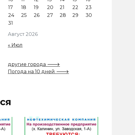
17
18
19
20
21
22
23
24
25
26
27
28
29
30
31
Август 2026
« Июл
другие города 🡒
Погода на 10 дней 🡒
ся