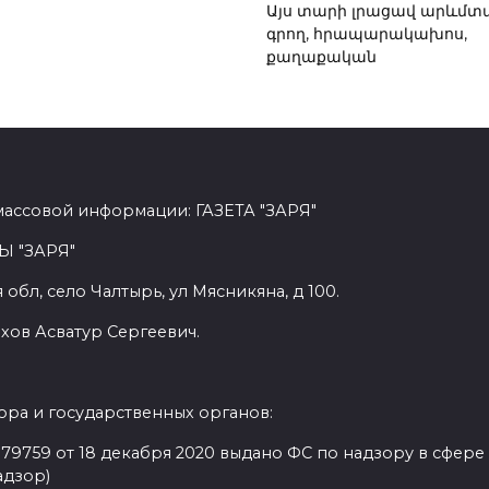
Այս տարի լրացավ արևմտ
գրող, հրապարակախոս,
քաղաքական
массовой информации: ГАЗЕТА "ЗАРЯ"
Ы "ЗАРЯ"
обл, село Чалтырь, ул Мясникяна, д 100.
хов Асватур Сергеевич.
ра и государственных органов:
9759 от 18 декабря 2020 выдано ФС по надзору в сфере
адзор)