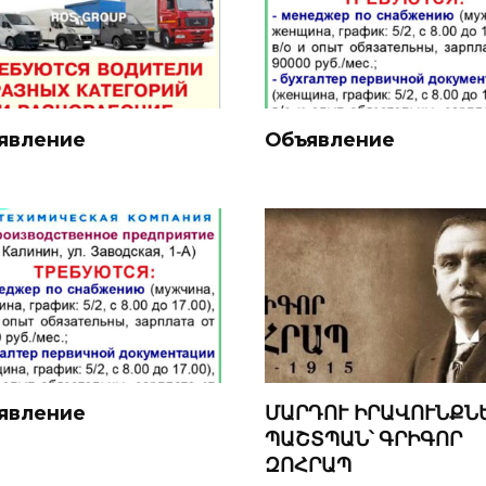
явление
Объявление
явление
ՄԱՐԴՈՒ ԻՐԱՎՈՒՆՔՆ
ՊԱՇՏՊԱՆ՝ ԳՐԻԳՈՐ
ԶՈՀՐԱՊ