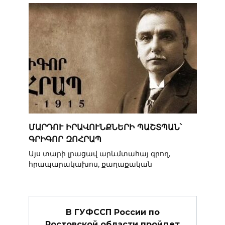
ՄԱՐԴՈՒ ԻՐԱՎՈՒՆՔՆԵՐԻ ՊԱՇՏՊԱՆ՝
ԳՐԻԳՈՐ ԶՈՀՐԱՊ
Այս տարի լրացավ արևմտահայ գրող,
հրապարակախոս, քաղաքական
В ГУФССП России по
Ростовской области пройдет