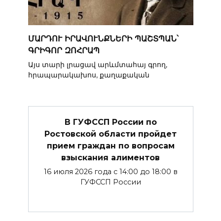
ՄԱՐԴՈՒ ԻՐԱՎՈՒՆՔՆԵՐԻ ՊԱՇՏՊԱՆ՝
ԳՐԻԳՈՐ ԶՈՀՐԱՊ
Այս տարի լրացավ արևմտահայ գրող,
հրապարակախոս, քաղաքական
В ГУФССП России по
Ростовской области пройдет
прием граждан по вопросам
взыскания алиментов
16 июля 2026 года с 14:00 до 18:00 в
ГУФССП России