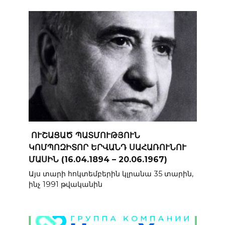
ՈՒՇԱՑԱԾ ՊԱՏՄՈՒԹՅՈՒՆ
ԿՈՄՊՈԶԻՏՈՐ ԵՐՎԱՆԴ ՍԱՀԱՌՈՒՆՈՒ
ՄԱՍԻՆ (16.04.1894 – 20.06.1967)
Այս տարի հոկտեմբերին կլրանա 35 տարին,
ինչ 1991 թվականին