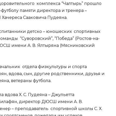
здоровительного комплекса “Чалтырь” прошло
футболу памяти директора и тренера –
Хачереса Сааковича Пудеяна.
оспитанники детско – юношеских спортивных
оманды “Суворовский”, “Победа” (Ростов-на-
 ДЮСШ имени А. В. Ялтыряна (Мясниковский
ачальник отдела физкультуры и спорта
ян, вдова, сын, другие родственники, друзья и
яна, ветераны футбола.
 вдова Х. С. Пудеяна – Джульетта
 Килафян, директор ДЮСШ имени А. В.
ренер – преподаватель спортивной школы С. Х.
х спортсменов, пожелали им успехов.