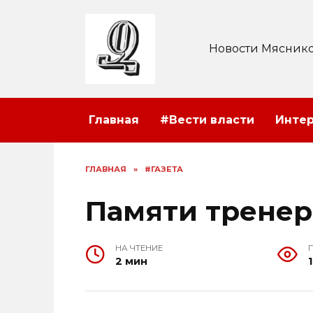
Перейти
к
содержанию
Новости Мяснико
Главная
#Вести власти
Инте
ГЛАВНАЯ
»
#ГАЗЕТА
Памяти тренер
НА ЧТЕНИЕ
2 мин