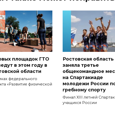
новых площадок ГТО
Ростовская область
едут в этом году в
заняла третье
товской области
общекомандное мес
на Спартакиаде
мках федерального
молодежи России п
кта «Развитие физической
гребному спорту
Финал XIII летней Спарта
учащихся России