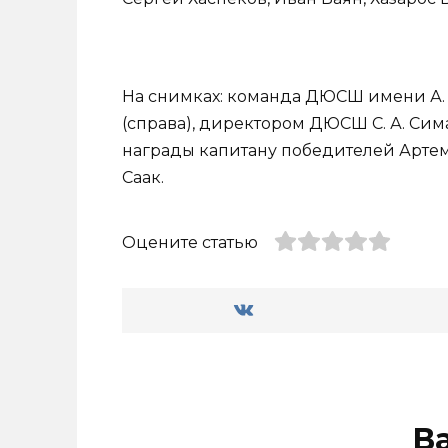
На снимках: команда ДЮСШ имени А. В
(справа), директором ДЮСШ С. А. Сима
награды капитану победителей Артему
Саак.
Оцените статью
В