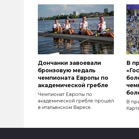
Дончанки завоевали
В п
бронзовую медаль
«Го
чемпионата Европы по
бол
академической гребле
чем
бол
Чемпионат Европы по
академической гребле прошёл
В пр
в итальянском Варесе.
Карт