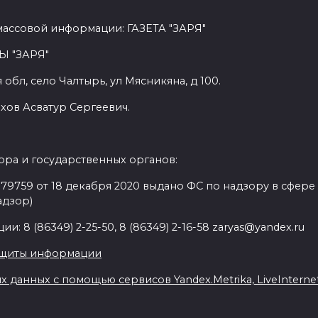
массовой информации: ГАЗЕТА "ЗАРЯ"
Ы "ЗАРЯ"
обл, село Чалтырь, ул Мясникяна, д 100.
хов Асватур Сергеевич.
ра и государственных органов:
9759 от 18 декабря 2020 выдано ФС по надзору в сфере
адзор)
: 8 (86349) 2-25-50, 8 (86349) 2-16-58 zaryas@yandex.ru
ащиты информации
данных с помощью сервисов Yandex.Metrika, LiveInternet,