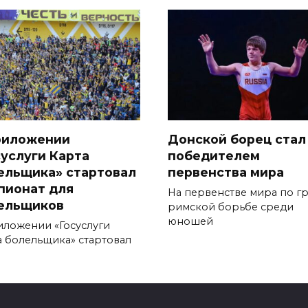
риложении
Донской борец стал
суслуги Карта
победителем
ельщика» стартовал
первенства мира
пионат для
На первенстве мира по г
ельщиков
римской борьбе среди
юношей
иложении «Госуслуги
а болельщика» стартовал