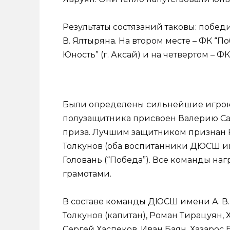
Результаты состязаний таковы: побе
В. Ялтыряна. На втором месте – ФК “По
Юность” (г. Аксай) и на четвертом – ФК
Были определены сильнейшие игроки
полузащитника присвоен Валерию Сап
приза. Лучшим защитником признан
Толкунов (оба воспитанники ДЮСШ им
Головань (“Победа”). Все команды н
грамотами.
В составе команды ДЮСШ имени А. В.
Толкунов (капитан), Роман Тирацуян,
Сергей Хаспеков, Иван Баян, Хазарос 