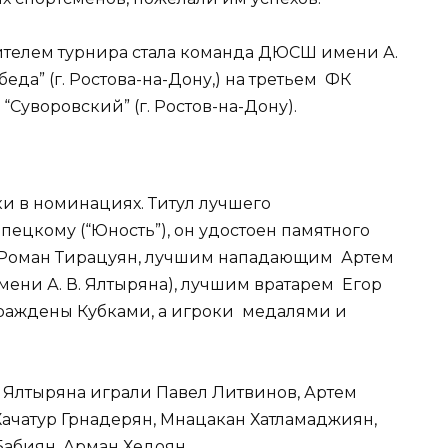
дителем турнира стала команда ДЮСШ имени А.
беда” (г. Ростова-на-Дону,) на третьем ФК
 “Суворовский” (г. Ростов-на-Дону).
 в номинациях. Титул лучшего
ецкому (“Юность”), он удостоен памятного
 Роман Тирацуян, лучшим нападающим Артем
ени А. В. Ялтыряна), лучшим вратарем Егор
аграждены Кубками, а игроки медалями и
 Ялтыряна играли Павел Литвинов, Артем
 Хачатур Грнадерян, Мнацакан Хатламаджиян,
Бабиян, Арман Хедоян.