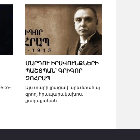
ՄԱՐԴՈՒ ԻՐԱՎՈՒՆՔՆԵՐԻ
ՊԱՇՏՊԱՆ՝ ԳՐԻԳՈՐ
ԶՈՀՐԱՊ
реко-
Այս տարի լրացավ արևմտահայ
գրող, հրապարակախոս,
քաղաքական