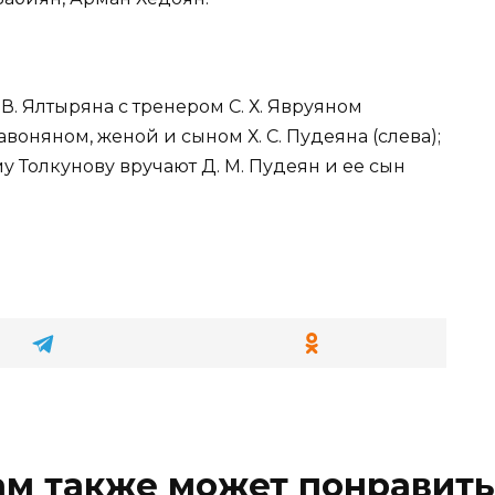
. Ялтыряна с тренером С. Х. Явруяном
воняном, женой и сыном Х. С. Пудеяна (слева);
 Толкунову вручают Д. М. Пудеян и ее сын
ам также может понравить