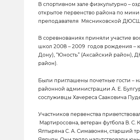
В спортивном зале физкультурно – о
открытое первенство района по мини-
преподавателя Мясниковской ДЮСШ 
В соревнованиях приняли участие в
школ 2008 – 2009 годов рождения – к
Дону), “Юность” (Аксайский район),
район).
Были приглашены почетные гости – н
районной администрации А. Е. Булгур
сослуживцы Хачереса Сааковича Пуде
Участников первенства приветствовала
Мартиросовна, ветеран футбола В. С.
Ялтыряна С. А. Симавонян, старший т
Явруян. Они тепло напутствовали юны