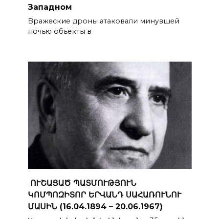
Западном
Вражеские дроны атаковали минувшей
ночью объекты в
ՈՒՇԱՑԱԾ ՊԱՏՄՈՒԹՅՈՒՆ
ԿՈՄՊՈԶԻՏՈՐ ԵՐՎԱՆԴ ՍԱՀԱՌՈՒՆՈՒ
ՄԱՍԻՆ (16.04.1894 – 20.06.1967)