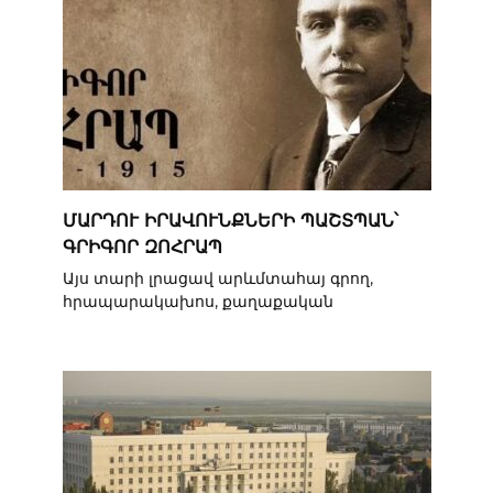
ՄԱՐԴՈՒ ԻՐԱՎՈՒՆՔՆԵՐԻ ՊԱՇՏՊԱՆ՝
ԳՐԻԳՈՐ ԶՈՀՐԱՊ
Այս տարի լրացավ արևմտահայ գրող,
հրապարակախոս, քաղաքական