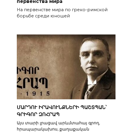
первенства мира
На первенстве мира по греко-римской
борьбе среди юношей
ՄԱՐԴՈՒ ԻՐԱՎՈՒՆՔՆԵՐԻ ՊԱՇՏՊԱՆ՝
ԳՐԻԳՈՐ ԶՈՀՐԱՊ
Այս տարի լրացավ արևմտահայ գրող,
հրապարակախոս, քաղաքական