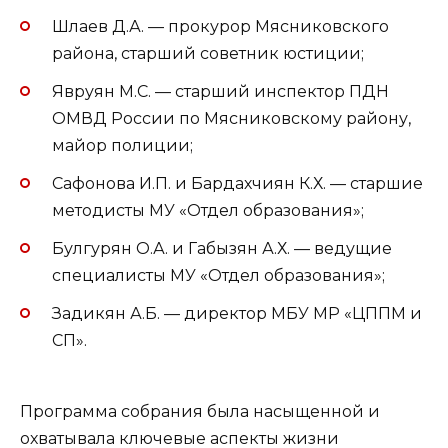
Шлаев Д.А. — прокурор Мясниковского
района, старший советник юстиции;
Явруян М.С. — старший инспектор ПДН
ОМВД России по Мясниковскому району,
майор полиции;
Сафонова И.П. и Бардахчиян К.Х. — старшие
методисты МУ «Отдел образования»;
Булгурян О.А. и Габызян А.Х. — ведущие
специалисты МУ «Отдел образования»;
Задикян А.Б. — директор МБУ МР «ЦППМ и
СП».
Программа собрания была насыщенной и
охватывала ключевые аспекты жизни