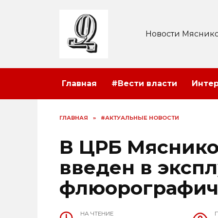
Перейти
к
содержанию
Новости Мяснико
Главная
#Вести власти
Инте
ГЛАВНАЯ
»
#АКТУАЛЬНЫЕ НОВОСТИ
В ЦРБ Мяснико
введен в эксп
флюорографич
НА ЧТЕНИЕ