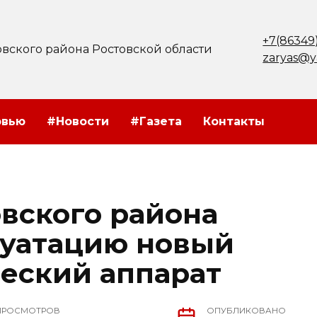
+7(86349
вского района Ростовской области
zaryas@y
рвью
#Новости
#Газета
Контакты
вского района
луатацию новый
еский аппарат
ПРОСМОТРОВ
ОПУБЛИКОВАНО