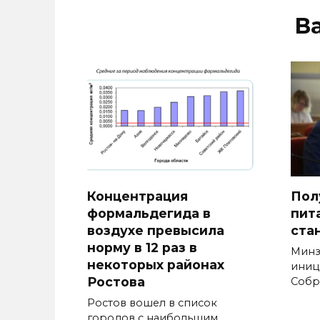
В
Концентрация
Пол
формальдегида в
пит
воздухе превысила
ста
норму в 12 раз в
Минз
некоторых районах
иниц
Ростова
Собр
Ростов вошел в список
городов с наибольшим