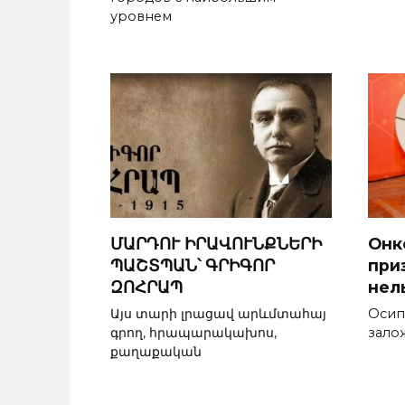
уровнем
ՄԱՐԴՈՒ ԻՐԱՎՈՒՆՔՆԵՐԻ
Онк
ՊԱՇՏՊԱՆ՝ ԳՐԻԳՈՐ
при
ԶՈՀՐԱՊ
нел
Այս տարի լրացավ արևմտահայ
Осип
գրող, հրապարակախոս,
зало
քաղաքական