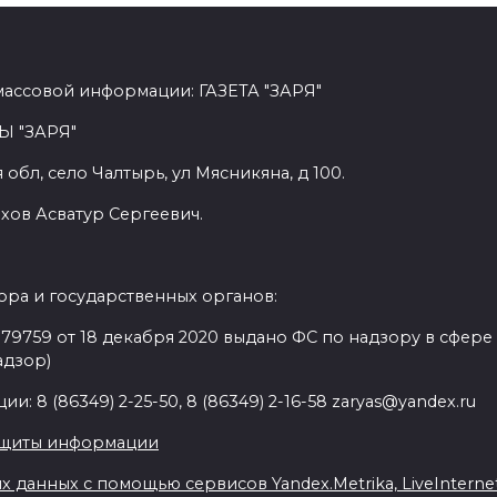
массовой информации: ГАЗЕТА "ЗАРЯ"
Ы "ЗАРЯ"
обл, село Чалтырь, ул Мясникяна, д 100.
хов Асватур Сергеевич.
ра и государственных органов:
9759 от 18 декабря 2020 выдано ФС по надзору в сфере
адзор)
: 8 (86349) 2-25-50, 8 (86349) 2-16-58 zaryas@yandex.ru
ащиты информации
данных с помощью сервисов Yandex.Metrika, LiveInternet,