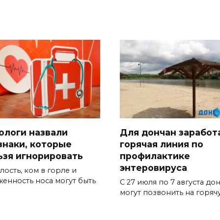
ологи назвали
Для дончан заработ
знаки, которые
горячая линия по
ьзя игнорировать
профилактике
энтеровируса
лость, ком в горле и
женность носа могут быть
С 27 июля по 7 августа до
могут позвонить на горяч