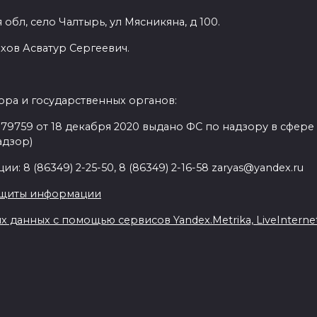
обл, село Чалтырь, ул Мясникяна, д 100.
хов Асватур Сергеевич.
ра и государственных органов:
9759 от 18 декабря 2020 выдано ФС по надзору в сфере
адзор)
: 8 (86349) 2-25-50, 8 (86349) 2-16-58 zaryas@yandex.ru
ащиты информации
данных с помощью сервисов Yandex.Metrika, LiveInternet,