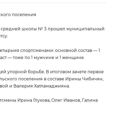
ского поселения
ой средней школы № 3 прошел муниципальный
тсу.
етырьмя спортсменами: основной состав — 1
ст — тоже по 1 мужчине и 1 женщине.
й упорной борьбе. В итоговом зачете первое
ельского поселения в составе Ирины Чибичян,
вой и Валерия Хатламаджияна.
смены Ирина Глухова, Олег Иванов, Галина