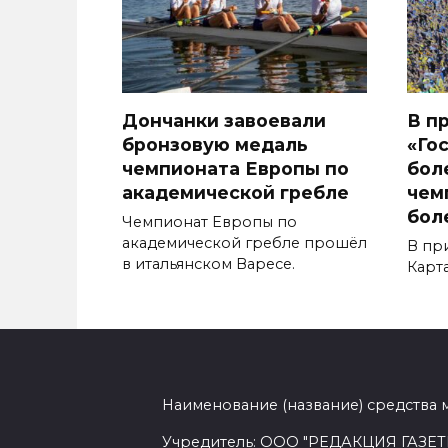
Дончанки завоевали
В п
бронзовую медаль
«Го
чемпионата Европы по
бол
академической гребле
чем
бол
Чемпионат Европы по
академической гребле прошёл
В пр
в итальянском Варесе.
Карт
Наименование (название) средства 
Учредитель: ООО "РЕДАКЦИЯ ГАЗЕТ