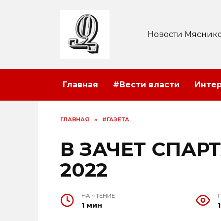
Перейти
к
содержанию
Новости Мяснико
Главная
#Вести власти
Инте
ГЛАВНАЯ
»
#ГАЗЕТА
В ЗАЧЕТ СПА
2022
НА ЧТЕНИЕ
1 мин