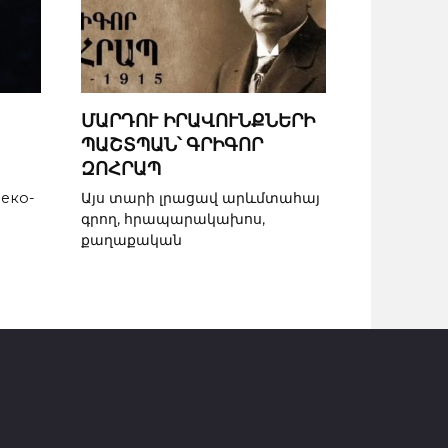
ՄԱՐԴՈՒ ԻՐԱՎՈՒՆՔՆԵՐԻ
ՊԱՇՏՊԱՆ՝ ԳՐԻԳՈՐ
ԶՈՀՐԱՊ
реко-
Այս տարի լրացավ արևմտահայ
գրող, հրապարակախոս,
քաղաքական