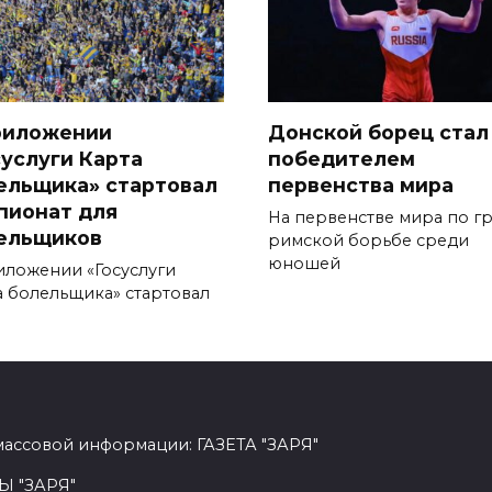
риложении
Донской борец стал
суслуги Карта
победителем
ельщика» стартовал
первенства мира
пионат для
На первенстве мира по г
ельщиков
римской борьбе среди
юношей
иложении «Госуслуги
а болельщика» стартовал
массовой информации: ГАЗЕТА "ЗАРЯ"
Ы "ЗАРЯ"