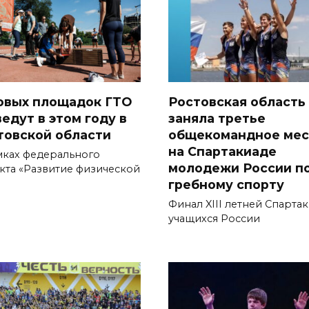
новых площадок ГТО
Ростовская область
едут в этом году в
заняла третье
товской области
общекомандное мес
на Спартакиаде
мках федерального
молодежи России п
кта «Развитие физической
гребному спорту
Финал XIII летней Спарта
учащихся России