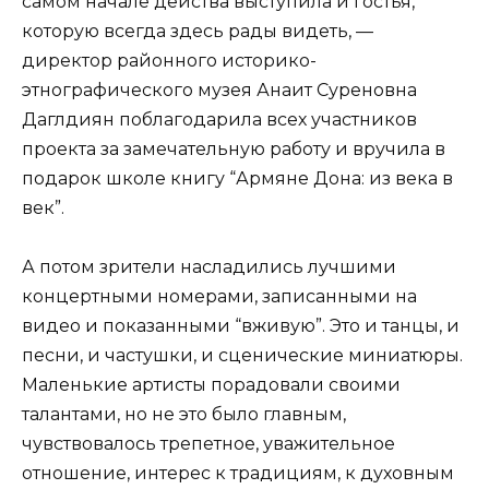
самом начале действа выступила и гостья,
которую всегда здесь рады видеть, —
директор районного историко-
этнографического музея Анаит Суреновна
Даглдиян поблагодарила всех участников
проекта за замечательную работу и вручила в
подарок школе книгу “Армяне Дона: из века в
век”.
А потом зрители насладились лучшими
концертными номерами, записанными на
видео и показанными “вживую”. Это и танцы, и
песни, и частушки, и сценические миниатюры.
Маленькие артисты порадовали своими
талантами, но не это было главным,
чувствовалось трепетное, уважительное
отношение, интерес к традициям, к духовным