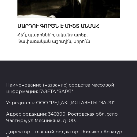
ՄԱՐԴՈՒ ԳՈՐԾՆ Է ՄԻՇՏ ԱՆՄԱՀ
Հե՜յ, պարոննե՛ր, ականջ արեք,
Թափառական աշուղին, Սիրո՛ւն
Наименование (название) средства массовой
информации: ГАЗЕТА "ЗАРЯ"
Учредитель: ООО "РЕДАКЦИЯ ГАЗЕТЫ "ЗАРЯ"
Адрес редакции: 346800, Ростовская обл, село
Чалтырь, ул Мясникяна, д 100.
Директор - главный редактор - Киляхов Асватур