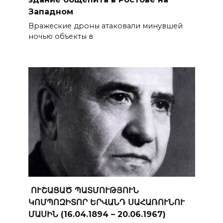
Западном
Вражеские дроны атаковали минувшей
ночью объекты в
ՈՒՇԱՑԱԾ ՊԱՏՄՈՒԹՅՈՒՆ
ԿՈՄՊՈԶԻՏՈՐ ԵՐՎԱՆԴ ՍԱՀԱՌՈՒՆՈՒ
ՄԱՍԻՆ (16.04.1894 – 20.06.1967)