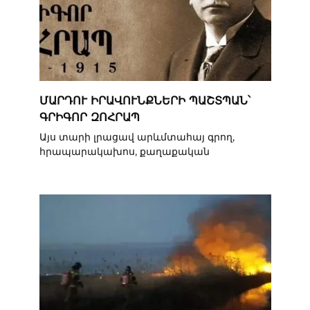
ՄԱՐԴՈՒ ԻՐԱՎՈՒՆՔՆԵՐԻ ՊԱՇՏՊԱՆ՝
ԳՐԻԳՈՐ ԶՈՀՐԱՊ
Այս տարի լրացավ արևմտահայ գրող,
հրապարակախոս, քաղաքական