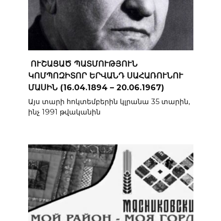
ՈՒՇԱՑԱԾ ՊԱՏՄՈՒԹՅՈՒՆ
ԿՈՄՊՈԶԻՏՈՐ ԵՐՎԱՆԴ ՍԱՀԱՌՈՒՆՈՒ
ՄԱՍԻՆ (16.04.1894 – 20.06.1967)
Այս տարի հոկտեմբերին կլրանա 35 տարին,
ինչ 1991 թվականին