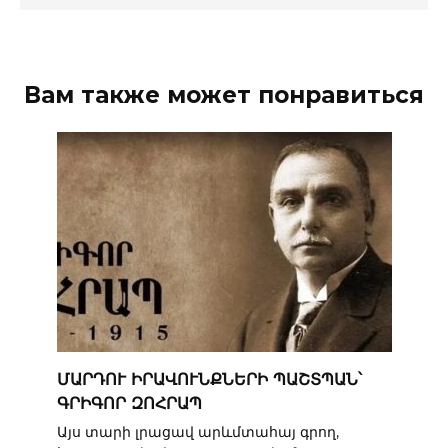
Вам также может понравиться
ՄԱՐԴՈՒ ԻՐԱՎՈՒՆՔՆԵՐԻ ՊԱՇՏՊԱՆ՝
ԳՐԻԳՈՐ ԶՈՀՐԱՊ
Այս տարի լրացավ արևմտահայ գրող,