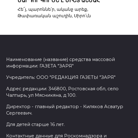
ՄԱՐԴՈՒ ԳՈՐԾՆ Է ՄԻՇՏ ԱՆՄԱՀ
Հե՜յ, պարոննե՛ր, ականջ արեք,
Թափառական աշուղին, Սիրո՛ւն
Наименование (название) средства массовой
информации: ГАЗЕТА "ЗАРЯ"
Учредитель: ООО "РЕДАКЦИЯ ГАЗЕТЫ "ЗАРЯ"
Адрес редакции: 346800, Ростовская обл, село
Чалтырь, ул Мясникяна, д 100.
Директор - главный редактор - Киляхов Асватур
Сергеевич.
Для детей старше 16 лет.
Контактные данные для Роскомнадзора и