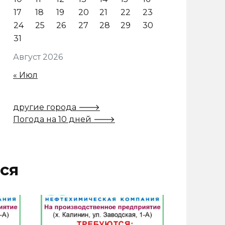
17
18
19
20
21
22
23
24
25
26
27
28
29
30
31
Август 2026
« Июл
другие города 🡒
Погода на 10 дней 🡒
ся