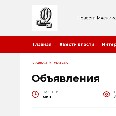
Перейти
к
содержанию
Новости Мяснико
Главная
#Вести власти
Инте
ГЛАВНАЯ
»
#ГАЗЕТА
Объявления
НА ЧТЕНИЕ
мин