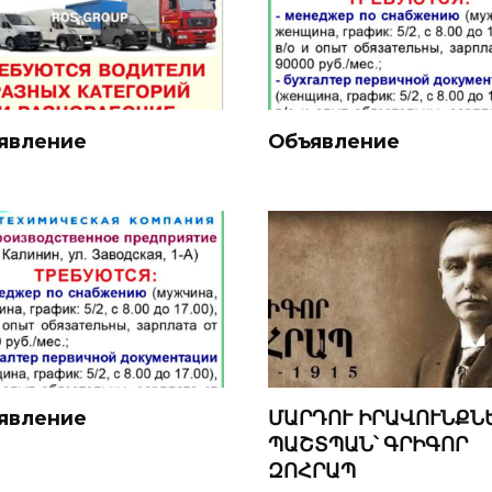
явление
Объявление
явление
ՄԱՐԴՈՒ ԻՐԱՎՈՒՆՔՆ
ՊԱՇՏՊԱՆ՝ ԳՐԻԳՈՐ
ԶՈՀՐԱՊ