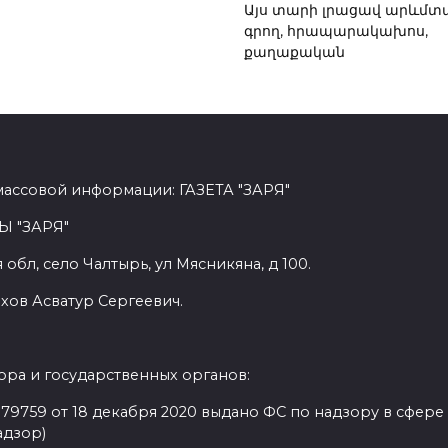
Այս տարի լրացավ արևմտ
գրող, հրապարակախոս,
քաղաքական
массовой информации: ГАЗЕТА "ЗАРЯ"
Ы "ЗАРЯ"
обл, село Чалтырь, ул Мясникяна, д 100.
хов Асватур Сергеевич.
ра и государственных органов:
9759 от 18 декабря 2020 выдано ФС по надзору в сфере
адзор)