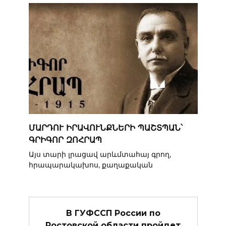
ՄԱՐԴՈՒ ԻՐԱՎՈՒՆՔՆԵՐԻ ՊԱՇՏՊԱՆ՝
ԳՐԻԳՈՐ ԶՈՀՐԱՊ
Այս տարի լրացավ արևմտահայ գրող,
հրապարակախոս, քաղաքական
В ГУФССП России по
Ростовской области пройдет