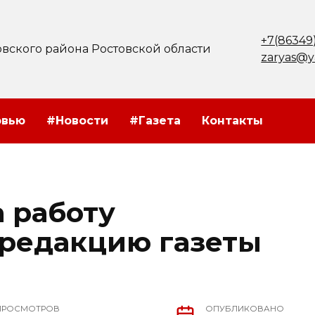
+7(86349
вского района Ростовской области
zaryas@y
рвью
#Новости
#Газета
Контакты
 работу
 редакцию газеты
ПРОСМОТРОВ
ОПУБЛИКОВАНО