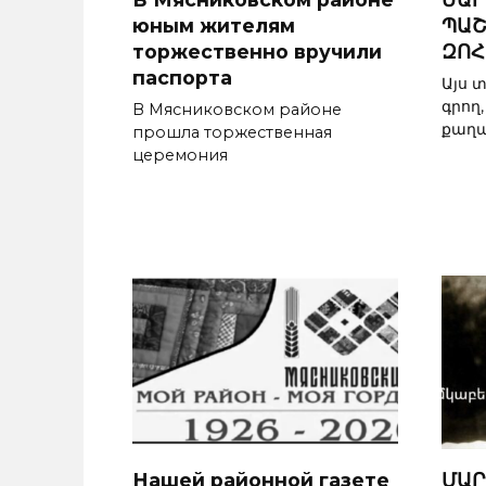
юным жителям
ՊԱՇ
торжественно вручили
ԶՈՀ
паспорта
Այս 
գրող
В Мясниковском районе
քաղ
прошла торжественная
церемония
Нашей районной газете
ՄԱՐ