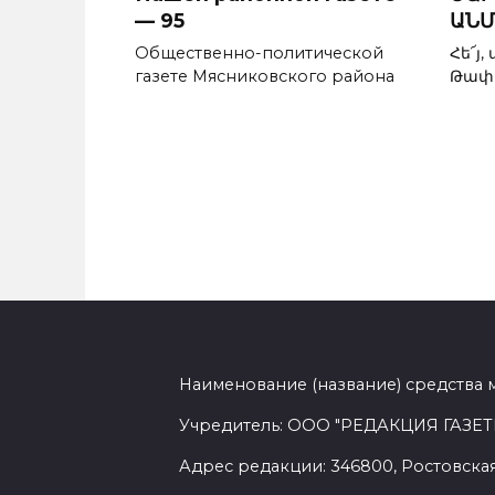
— 95
ԱՆՄ
Общественно-политической
Հե՜յ,
газете Мясниковского района
Թափա
Наименование (название) средства 
Учредитель: ООО "РЕДАКЦИЯ ГАЗЕТ
Адрес редакции: 346800, Ростовская 