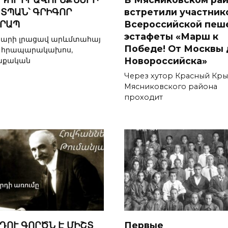
ՏՊԱՆ՝ ԳՐԻԳՈՐ
встретили участник
ՐԱՊ
Всероссийской пеш
эстафеты «Марш к
տարի լրացավ արևմտահայ
Победе! От Москвы 
, հրապարակախոս,
Новороссийска»
աքական
Через хутор Красный Кр
Мясниковского района
проходит
ԴՈՒ ԳՈՐԾՆ Է ՄԻՇՏ
Первые