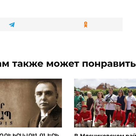
ам также может понравить
ԴՈՒ ԻՐԱՎՈՒՆՔՆԵՐԻ
В Мясниковском ра