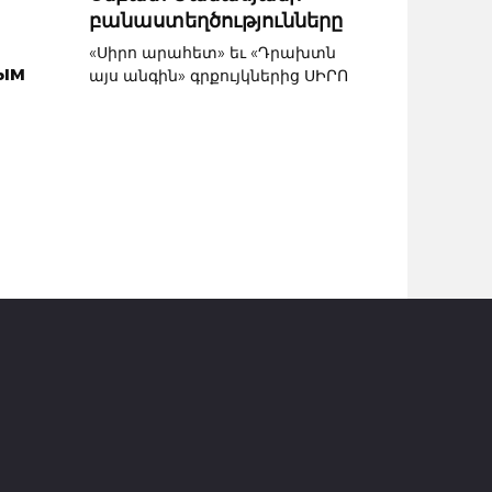
բանաստեղծությունները
«Սիրո արահետ» եւ «Դրախտն
ным
այս անգին» գրքույկներից ՍԻՐՈ