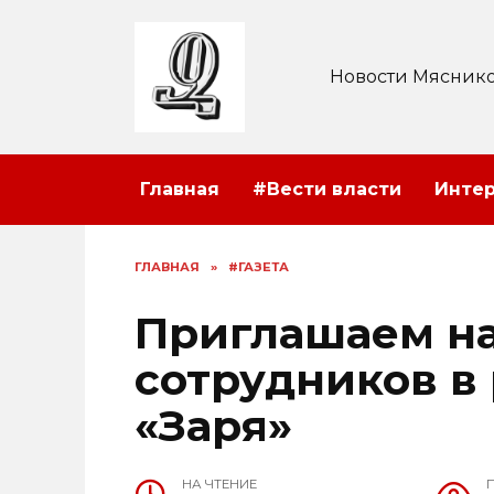
Перейти
к
содержанию
Новости Мяснико
Главная
#Вести власти
Инте
ГЛАВНАЯ
»
#ГАЗЕТА
Приглашаем на
сотрудников в
«Заря»
НА ЧТЕНИЕ