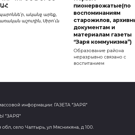
ԱՀ
пионервожатые(по
воспоминаниям
 պարոննե՛ր, ականջ արեք,
старожилов, архив
ռական աշուղին, Սիրո՛ւն
документам и
материалам газеты
“Заря коммунизма”)
Образование района
неразрывно связано с
воспитанием
массовой информации: ГАЗЕТА "ЗАРЯ"
Ы "ЗАРЯ"
обл, село Чалтырь, ул Мясникяна, д 100.