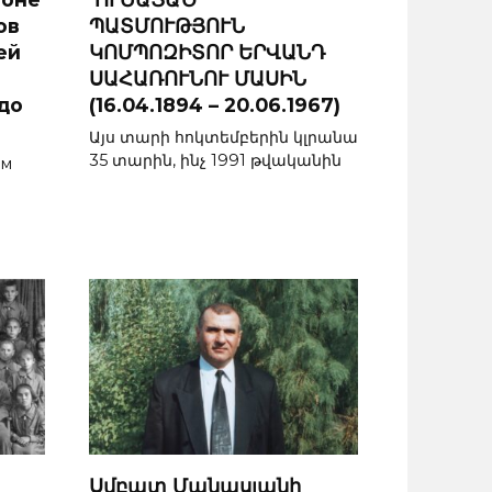
ов
ՊԱՏՄՈՒԹՅՈՒՆ
ей
ԿՈՄՊՈԶԻՏՈՐ ԵՐՎԱՆԴ
ՍԱՀԱՌՈՒՆՈՒ ՄԱՍԻՆ
до
(16.04.1894 – 20.06.1967)
Այս տարի հոկտեմբերին կլրանա
35 տարին, ինչ 1991 թվականին
ым
Սմբատ Մանասյանի