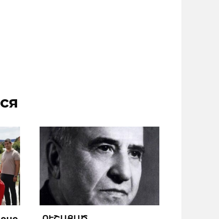
ся
йоне
ՈՒՇԱՑԱԾ