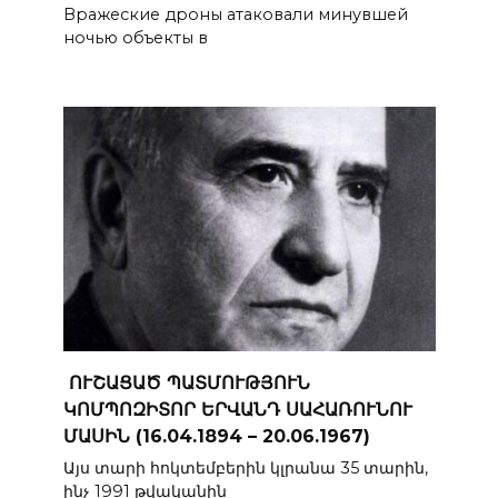
Вражеские дроны атаковали минувшей
ночью объекты в
ՈՒՇԱՑԱԾ ՊԱՏՄՈՒԹՅՈՒՆ
ԿՈՄՊՈԶԻՏՈՐ ԵՐՎԱՆԴ ՍԱՀԱՌՈՒՆՈՒ
ՄԱՍԻՆ (16.04.1894 – 20.06.1967)
Այս տարի հոկտեմբերին կլրանա 35 տարին,
ինչ 1991 թվականին