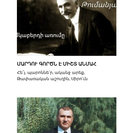
ՄԱՐԴՈՒ ԳՈՐԾՆ Է ՄԻՇՏ ԱՆՄԱՀ
Հե՜յ, պարոննե՛ր, ականջ արեք,
Թափառական աշուղին, Սիրո՛ւն