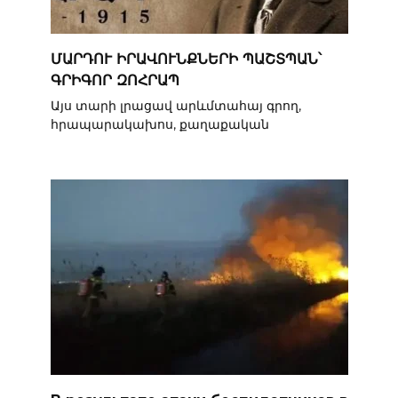
ՄԱՐԴՈՒ ԻՐԱՎՈՒՆՔՆԵՐԻ ՊԱՇՏՊԱՆ՝
ԳՐԻԳՈՐ ԶՈՀՐԱՊ
Այս տարի լրացավ արևմտահայ գրող,
հրապարակախոս, քաղաքական