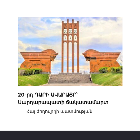
20-րդ ԴԱՐԻ ԱՎԱՐԱՅՐ՝
Սարդարապատի ճակատամարտ
Հայ ժողովրդի պատմության