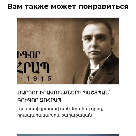
Вам также может понравиться
ՄԱՐԴՈՒ ԻՐԱՎՈՒՆՔՆԵՐԻ ՊԱՇՏՊԱՆ՝
ԳՐԻԳՈՐ ԶՈՀՐԱՊ
Այս տարի լրացավ արևմտահայ գրող,
հրապարակախոս, քաղաքական