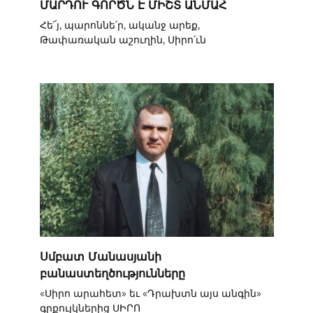
ՄԱՐԴՈՒ ԳՈՐԾՆ Է ՄԻՇՏ ԱՆՄԱՀ
Հե՜յ, պարոննե՛ր, ականջ արեք,
Թափառական աշուղին, Սիրո՛ւն
Սմբատ Մանասյանի
բանաստեղծությունները
«Սիրո արահետ» եւ «Դրախտն այս անգին»
գրքույկներից ՍԻՐՈ