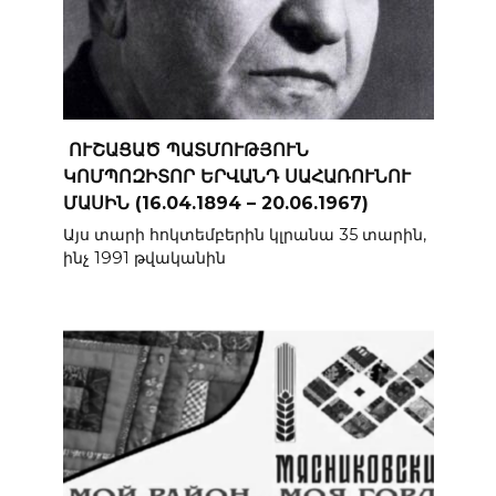
ՈՒՇԱՑԱԾ ՊԱՏՄՈՒԹՅՈՒՆ
ԿՈՄՊՈԶԻՏՈՐ ԵՐՎԱՆԴ ՍԱՀԱՌՈՒՆՈՒ
ՄԱՍԻՆ (16.04.1894 – 20.06.1967)
Այս տարի հոկտեմբերին կլրանա 35 տարին,
ինչ 1991 թվականին