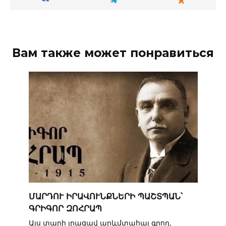
Вам также может понравиться
ՄԱՐԴՈՒ ԻՐԱՎՈՒՆՔՆԵՐԻ ՊԱՇՏՊԱՆ՝
ԳՐԻԳՈՐ ԶՈՀՐԱՊ
Այս տարի լրացավ արևմտահայ գրող,