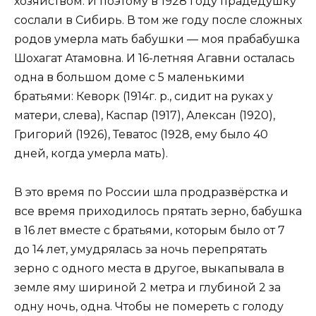
хозяйством. И поэтому в 1928 году прадедушку
сослали в Сибирь. В том же году после сложных
родов умерла мать бабушки — моя прабабушка
Шохагат Атамовна. И 16-летняя Агавни осталась
одна в большом доме с 5 маленькими
братьями: Кеворк (1914г. р., сидит на руках у
матери, слева), Каспар (1917), Алексан (1920),
Григорий (1926), Теватос (1928, ему было 40
дней, когда умерла мать).
В это время по России шла продразвёрстка и
все время приходилось прятать зерно, бабушка
в 16 лет вместе с братьями, которым было от 7
до 14 лет, умудрялась за ночь перепрятать
зерно с одного места в другое, выкапывала в
земле яму шириной 2 метра и глубиной 2 за
одну ночь, одна. Чтобы не помереть с голоду