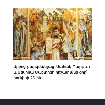
Սրբոց թարգմանչաց՝ Սահակ Պարթևի
և Մեսրոպ Մաշտոցի հիշատակի օրը՝
հունիսի 25-ին