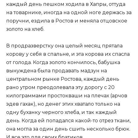
каждый день пешком ходила в Хапры, оттуда
на товарнике, иногда на одной ноге держась за
поручни, ездила в Ростов и меняла отцовское
золото на хлеб.
В продразверстку она целый месяц прятала
корову у себя в спальне, и эта корова их спасла
от голода. Когда золото кончилось, бабушка
вынуждена была продавать мадзун на
центральном рынке Ростова, каждый день
рано утром преодолевала эту дорогу с 20
килограммами простокваши на плечах (арчов
эдев гахак), но денег этих хватало только на
одну буханку черного хлеба, и так каждый
день. Когда ей попадался какой-то отрез ткани,
она могла за один день сшить несколько брюк.
И все это для своих братиков.