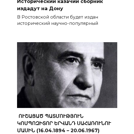
Исторический казачий сборник
издадут на Дону
В Ростовской области будет издан
исторический научно-популярный
ՈՒՇԱՑԱԾ ՊԱՏՄՈՒԹՅՈՒՆ
ԿՈՄՊՈԶԻՏՈՐ ԵՐՎԱՆԴ ՍԱՀԱՌՈՒՆՈՒ
ՄԱՍԻՆ (16.04.1894 – 20.06.1967)