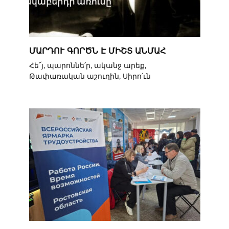
ՄԱՐԴՈՒ ԳՈՐԾՆ Է ՄԻՇՏ ԱՆՄԱՀ
Հե՜յ, պարոննե՛ր, ականջ արեք,
Թափառական աշուղին, Սիրո՛ւն