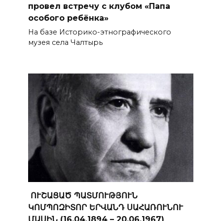
провел встречу с клубом «Папа
особого ребёнка»
На базе Историко-этнографического
музея села Чалтырь
ՈՒՇԱՑԱԾ ՊԱՏՄՈՒԹՅՈՒՆ
ԿՈՄՊՈԶԻՏՈՐ ԵՐՎԱՆԴ ՍԱՀԱՌՈՒՆՈՒ
ՄԱՍԻՆ (16.04.1894 – 20.06.1967)