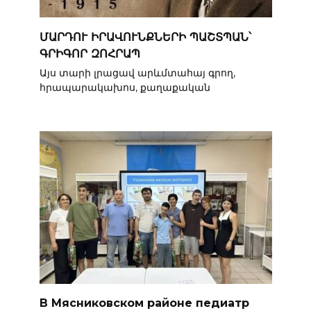
ՄԱՐԴՈՒ ԻՐԱՎՈՒՆՔՆԵՐԻ ՊԱՇՏՊԱՆ՝
ԳՐԻԳՈՐ ԶՈՀՐԱՊ
Այս տարի լրացավ արևմտահայ գրող,
հրապարակախոս, քաղաքական
В Мясниковском районе педиатр