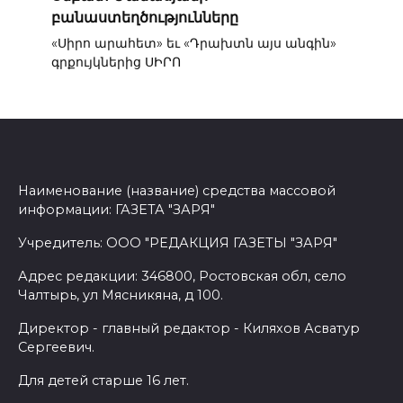
բանաստեղծությունները
«Սիրո արահետ» եւ «Դրախտն այս անգին»
գրքույկներից ՍԻՐՈ
Наименование (название) средства массовой
информации: ГАЗЕТА "ЗАРЯ"
Учредитель: ООО "РЕДАКЦИЯ ГАЗЕТЫ "ЗАРЯ"
Адрес редакции: 346800, Ростовская обл, село
Чалтырь, ул Мясникяна, д 100.
Директор - главный редактор - Киляхов Асватур
Сергеевич.
Для детей старше 16 лет.