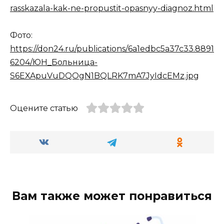
rasskazala-kak-ne-propustit-opasnyy-diagnoz.html
Фото:
https://don24.ru/publications/6a1edbc5a37c33.8891
6204/ЮН_Больница-
S6EXApuVuDQOgN1BQLRK7mA7JyIdcEMz.jpg
Оцените статью
Вам также может понравиться