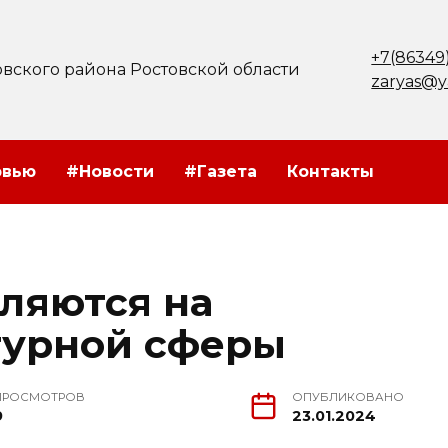
+7(86349
вского района Ростовской области
zaryas@y
рвью
#Новости
#Газета
Контакты
ляются на
турной сферы
ПРОСМОТРОВ
ОПУБЛИКОВАНО
9
23.01.2024