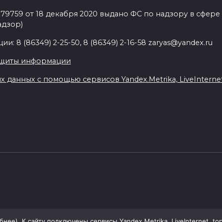
9759 от 18 декабря 2020 выдано ФС по надзору в сфере
адзор)
: 8 (86349) 2-25-50, 8 (86349) 2-16-58 zaryas@yandex.ru
ащиты информации
данных с помощью сервисов Yandex.Metrika, LiveInternet,
ее). К сайту подключены сервисы Yandex.Metrika, LiveInternet, top