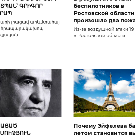
ՏՊԱՆ՝ ԳՐԻԳՈՐ
беспилотников в
ՐԱՊ
Ростовской области
произошло два пож
տարի լրացավ արևմտահայ
, հրապարակախոս,
Из-за воздушной атаки 19
աքական
в Ростовской области
ՇԱՑԱԾ
Почему Эйфелева б
ՄՈՒԹՅՈՒՆ
летом становится 