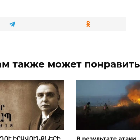
ам также может понравить
ԴՈՒ ԻՐԱՎՈՒՆՔՆԵՐԻ
В результате атаки