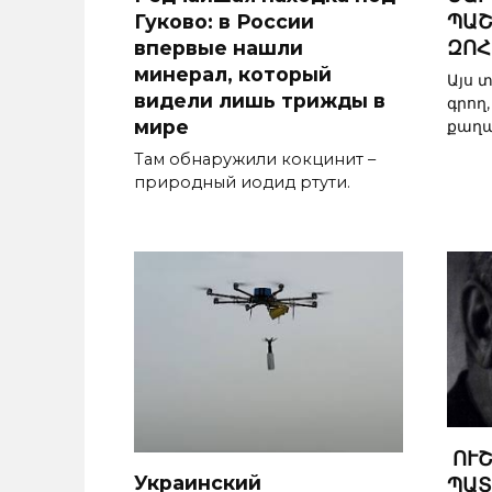
Гуково: в России
ՊԱՇ
впервые нашли
ԶՈՀ
минерал, который
Այս 
видели лишь трижды в
գրող
мире
քաղ
Там обнаружили кокцинит –
природный иодид ртути.
ՈՒ
Украинский
ՊԱՏ