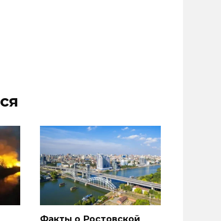
ся
Факты о Ростовской