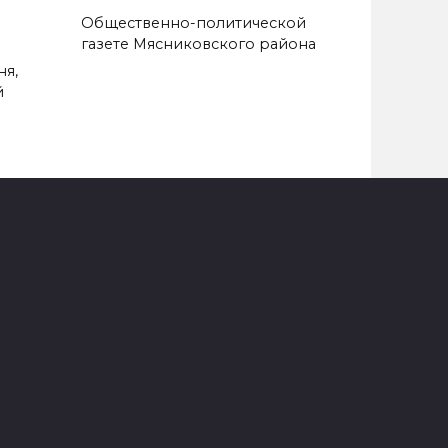
Общественно-политической
газете Мясниковского района
ня,
й