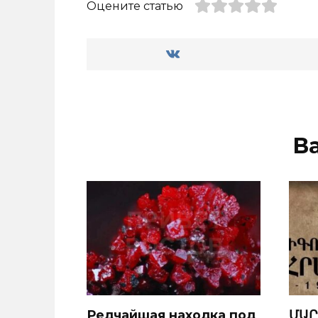
Оцените статью
В
Редчайшая находка под
ՄԱՐ