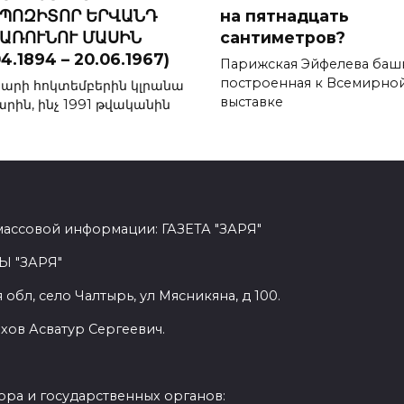
ՊՈԶԻՏՈՐ ԵՐՎԱՆԴ
на пятнадцать
ԱՌՈՒՆՈՒ ՄԱՍԻՆ
сантиметров?
04.1894 – 20.06.1967)
Парижская Эйфелева баш
построенная к Всемирно
տարի հոկտեմբերին կլրանա
выставке
արին, ինչ 1991 թվականին
массовой информации: ГАЗЕТА "ЗАРЯ"
Ы "ЗАРЯ"
обл, село Чалтырь, ул Мясникяна, д 100.
хов Асватур Сергеевич.
ра и государственных органов: