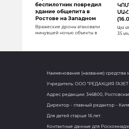
беспилотник повредил
ԿՈՄ
здание общепита в
ՍԱՀ
Ростове на Западном
(16.
Вражеские дроны атаковали
Այս 
минувшей ночью объекты в
35 տ
Наименование (название) средства 
Учредитель: ООО "РЕДАКЦИЯ ГАЗЕТ
Адрес редакции: 346800, Ростовская 
Директор - главный редактор - Киля
Для детей старше 16 лет.
Контактные данные для Роскомнадзо