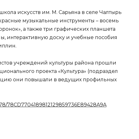
школа искусств им. М. Сарьяна в селе Чалтырь
красные музыкальные инструменты – восемь
Горонок», а также три графических планшета
ы, интерактивную доску и учебные пособия
иплин.
листов учреждений культуры района прошли
ционального проекта «Культура» (подраздел
кацию они повышали в ведущих профильных
ct-78/78CD7704189812129859736E89428A9A