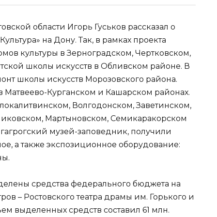
овской области Игорь Гуськов рассказал о
льтура» на Дону. Так, в рамках проекта
омов культуры в Зерноградском, Чертковском,
етской школы искусств в Обливском районе. В
монт школы искусств Морозовского района.
 Матвеево-Курганском и Кашарском районах.
локалитвинском, Волгодонском, Заветинском,
никовском, Мартыновском, Семикаракорском
Тагагрогский музей-заповедник, получили
ое, а также экспозиционное оборудование:
ны.
делены средства федерального бюджета на
ров – Ростовского театра драмы им. Горького и
ъем выделенных средств составил 61 млн.