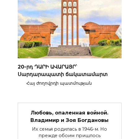
20-րդ ԴԱՐԻ ԱՎԱՐԱՅՐ՝
Սարդարապատի ճակատամարտ
Հայ ժողովրդի պատմության
Любовь, опаленная войной.
Владимир и Зоя Богдановы
Их семья родилась в 1946-м. Но
прежде обоим при­шлось