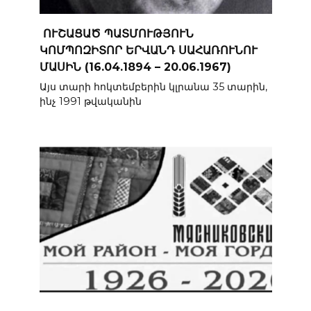
ՈՒՇԱՑԱԾ ՊԱՏՄՈՒԹՅՈՒՆ
ԿՈՄՊՈԶԻՏՈՐ ԵՐՎԱՆԴ ՍԱՀԱՌՈՒՆՈՒ
ՄԱՍԻՆ (16.04.1894 – 20.06.1967)
Այս տարի հոկտեմբերին կլրանա 35 տարին,
ինչ 1991 թվականին