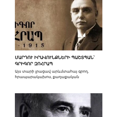
ՄԱՐԴՈՒ ԻՐԱՎՈՒՆՔՆԵՐԻ ՊԱՇՏՊԱՆ՝
ԳՐԻԳՈՐ ԶՈՀՐԱՊ
Այս տարի լրացավ արևմտահայ գրող,
հրապարակախոս, քաղաքական