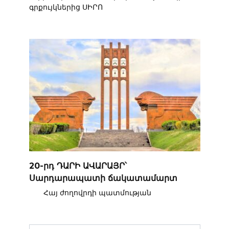
գրքույկներից ՍԻՐՈ
20-րդ ԴԱՐԻ ԱՎԱՐԱՅՐ՝
Սարդարապատի ճակատամարտ
Հայ ժողովրդի պատմության