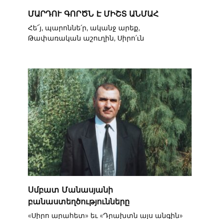
ՄԱՐԴՈՒ ԳՈՐԾՆ Է ՄԻՇՏ ԱՆՄԱՀ
Հե՜յ, պարոննե՛ր, ականջ արեք,
Թափառական աշուղին, Սիրո՛ւն
Սմբատ Մանասյանի
բանաստեղծությունները
«Սիրո արահետ» եւ «Դրախտն այս անգին»