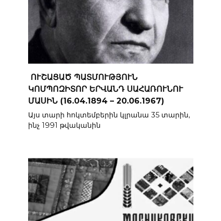
ՈՒՇԱՑԱԾ ՊԱՏՄՈՒԹՅՈՒՆ
ԿՈՄՊՈԶԻՏՈՐ ԵՐՎԱՆԴ ՍԱՀԱՌՈՒՆՈՒ
ՄԱՍԻՆ (16.04.1894 – 20.06.1967)
Այս տարի հոկտեմբերին կլրանա 35 տարին,
ինչ 1991 թվականին